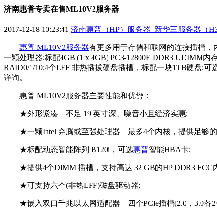
济南惠普专卖在售ML10V2服务器
2017-12-18 10:23:41
济南惠普（HP）服务器_新华三服务器（H
惠普 ML10V2服务器
有更多用于存储和联网的连接插槽，内置可靠的计
一颗处理器;标配4GB (1 x 4GB) PC3-12800E DDR3 U
RAID0/1/10;4个LFF 非热插拔硬盘插槽，标配一块1TB硬盘;
详询。
惠普 ML10V2服务器主要性能和优势：
★外形紧凑，不足 19 英寸深、噪音小且经济实惠;
★一颗Intel 奔腾或至强处理器，最多4个内核，提供足够的
★标配动态智能阵列 B120i，可选
惠普
智能HBA卡;
★提供4个DIMM 插槽，支持高达 32 GB的HP DDR3 ECC
★可支持六个(非热LFF)磁盘驱动器;
★嵌入双口千兆以太网适配器，四个PCIe插槽(2.0，3.0各2