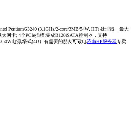
240 (3.1GHz/2-core/3MB/54W, HT) 处理器，最大
兆以太网卡; 4个PCIe插槽;集成B120iSATA控制器，支持
端口;350W电源;塔式(4U）有需要的朋友可致电
济南HP服务器
专卖