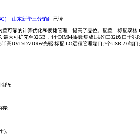
3C）_山东新华三分销商
已读
算优化和便捷管理，提高了品位。配置：标配双核 Intel PentiumG3
DIMM内存, 最大可扩充至32GB，4个DIMM插槽;集成1块NC332i双口千
可选半高DVD/DVDRW光驱;标配iLO远程管理端口;7个USB 2.0
性能;
内存;
个)。