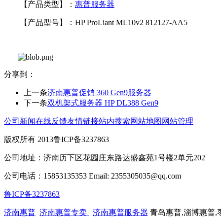
【产品类型】：
惠普服务器
【产品型号】：HP ProLiant ML10v2 812127-AA5
分享到：
上一条
济南惠普促销 360 Gen9服务器
下一条
双机架式服务器 HP DL388 Gen9
公司新闻
在线反馈
友情链接
站内搜索
网站地图
网站管理
版权所有 2013鲁ICP备3237863
公司地址：济南历下区花园庄东路达盛鑫苑1号楼2单元202
公司电话：15853135353 Email: 2355305035@qq.com
鲁ICP备3237863
济南惠普
济南惠普专卖
济南惠普服务器
青岛惠普,淄博惠普,