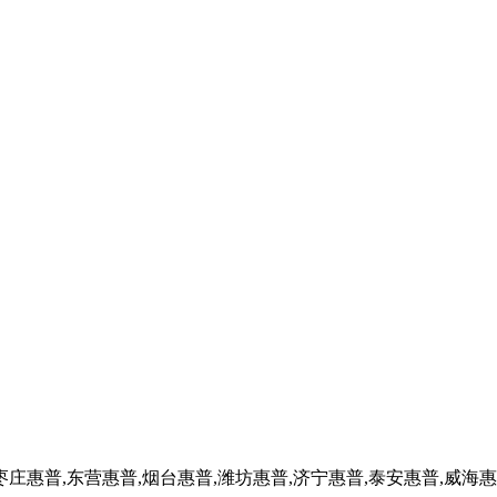
枣庄惠普,东营惠普,烟台惠普,潍坊惠普,济宁惠普,泰安惠普,威海惠