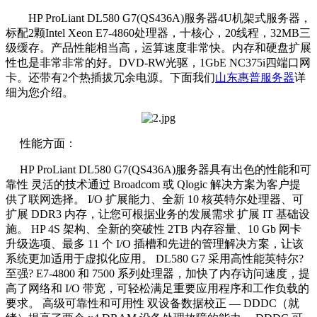
HP ProLiant DL580 G7(QS436A)服务器4U机架式服务器，
标配2颗Intel Xeon E7-4860处理器，十核心，20线程，32MB三
级缓存。产品性能相当高，运算速度非常快。内存和硬盘扩展
性也是非常非常的好。DVD-RW光驱，1GbE NC375i四端口网
卡。还带有2个热插拔冗余电源。下面我们
山东惠普服务器
详
细为您介绍。
性能方面：
HP ProLiant DL580 G7(QS436A)服务器具有出色的性能和可
靠性 灵活的技术通过 Broadcom 或 Qlogic 解决方案为客户提
供了联网选择。 I/O 扩展能力、全新 10 核英特尔处理器、可
扩展 DDR3 内存，让您可根据业务的发展需求 扩展 IT 基础设
施。 HP 4S 架构、全新的突破性 2TB 内存容量、10 Gb 网卡
升级选项、最多 11 个 I/O 插槽和先进的管理解决方案，让该
系统更加适用于虚拟化应用。 DL580 G7 采用高性能英特尔?
至强? E7-4800 和 7500 系列处理器，加快了内存访问速度，提
高了网络和 I/O 带宽，可轻松满足重要应用程序和工作负载的
要求。 高级可靠性和可用性 双设备数据校正 — DDDC（就