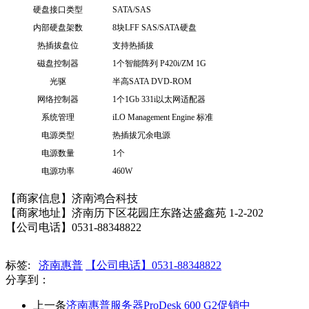
硬盘接口类型
SATA/SAS
内部硬盘架数
8块LFF SAS/SATA硬盘
热插拔盘位
支持热插拔
磁盘控制器
1个智能阵列 P420i/ZM 1G
光驱
半高SATA DVD-ROM
网络控制器
1个1Gb 331i以太网适配器
系统管理
iLO Management Engine 标准
电源类型
热插拔冗余电源
电源数量
1个
电源功率
460W
【商家信息】济南鸿合科技
【商家地址】济南历下区花园庄东路达盛鑫苑 1-2-202
【公司电话】0531-88348822
标签:
济南惠普
【公司电话】0531-88348822​
分享到：
上一条
济南惠普服务器ProDesk 600 G2促销中