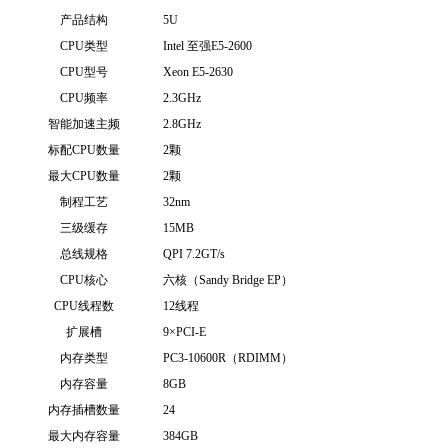
产品结构
5U
CPU类型
Intel 至强E5-2600
CPU型号
Xeon E5-2630
CPU频率
2.3GHz
智能加速主频
2.8GHz
标配CPU数量
2颗
最大CPU数量
2颗
制程工艺
32nm
三级缓存
15MB
总线规格
QPI 7.2GT/s
CPU核心
六核（Sandy Bridge EP）
CPU线程数
12线程
扩展槽
9×PCI-E
内存类型
PC3-10600R（RDIMM）
内存容量
8GB
内存插槽数量
24
最大内存容量
384GB