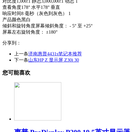
对比度1,000:1 静态3,000,000:1 动态 1
查看角度178° 水平178° 垂直
响应时间8 毫秒（灰色到灰色） 1
产品颜色黑白
倾斜和旋转角度屏幕倾斜角度： - 5° 至 +25°
屏幕左右旋转角度： ±180°
分享到：
上一条
济南惠普4431s笔记本推荐
下一条
山东HP Z 显示屏 Z30i 30
您可能喜欢