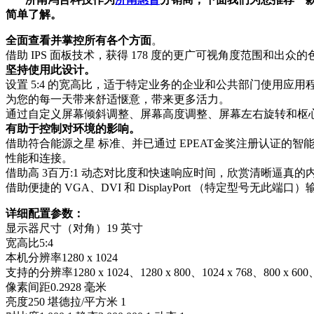
简单了解。
全面查看并掌控所有各个方面
。
借助 IPS 面板技术，获得 178 度的更广可视角度范围和
坚持使用此设计。
设置 5:4 的宽高比，适于特定业务的企业和公共部门使用应用
为您的每一天带来舒适惬意，带来更多活力。
通过自定义屏幕倾斜调整、屏幕高度调整、屏幕左右旋转和枢
有助于控制对环境的影响。
借助符合能源之星 标准、并已通过 EPEAT金奖注册认证的
性能和连接。
借助高 3百万:1 动态对比度和快速响应时间，欣赏清晰逼真的
借助便捷的 VGA、DVI 和 DisplayPort （特定型号
详细配置参数：
显示器尺寸（对角）19 英寸
宽高比5:4
本机分辨率1280 x 1024
支持的分辨率1280 x 1024、1280 x 800、1024 x 768、800 x 600、7
像素间距0.2928 毫米
亮度250 堪德拉/平方米 1