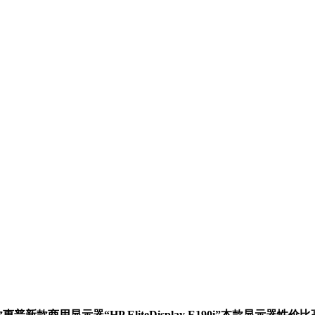
新款商用显示器“HP EliteDisplay E190i”本款显