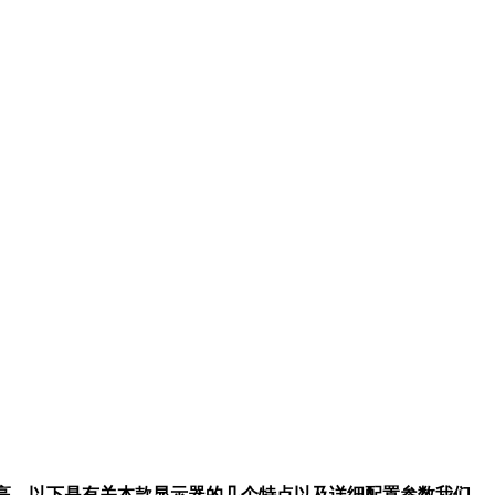
示器性价比高，以下是有关本款显示器的几个特点以及详细配置参数我们